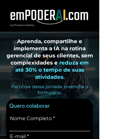
Aprenda, compartilhe e
implementa a IA na rotina
gerencial de seus clientes, sem
complexidades e
reduza em
até 30% o tempo de suas
atividades.
Participe dessa jornada: preencha o
formulário.
Quero colaborar
Nome Completo
E-mail